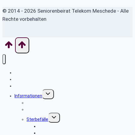
© 2014 - 2026 Seniorenbeirat Telekom Meschede - Alle
Rechte vorbehalten
Home
News
Seniorenbeirat
Untermenü
Informationen
umschalten
Sicher im Netz
Leitfaden bei Todesfällen
Untermenü
Sterbefälle
umschalten
Sterbefälle 2026
Sterbefälle 2025