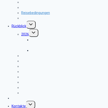
2022
2021
Reisebedingungen
Hinweise zu unseren Reisen
Untermenü
Rückblick
umschalten
Untermenü
2026
umschalten
Geschichte und Geschichten des Flugplatzes
Meschede Schüren
Infoveranstaltung über Einbruchschutz
2025
2024
2023
2022
2021
2020
2019
2018
Links
Untermenü
Kontakte
umschalten