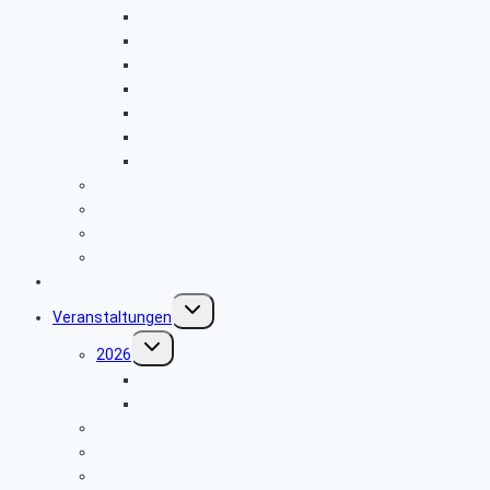
Sterbefälle 2024
Sterbefälle 2023
Sterbefälle 2022
Sterbefälle 2021
Sterbefälle 2020
Sterbefälle 2019
Sterbefälle 2018
Beamte
Tarifkräfte
Krankenkassen
Bevollmächtigung
Gästebuch
Untermenü
Veranstaltungen
umschalten
Untermenü
2026
umschalten
Einladung Flugplatz Meschede Schüren
Infoveranstaltung über Einbruchschutz
2025
2024
2023