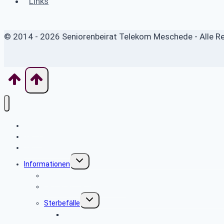
Links
© 2014 - 2026 Seniorenbeirat Telekom Meschede - Alle R
Home
News
Seniorenbeirat
Untermenü
Informationen
umschalten
Sicher im Netz
Leitfaden bei Todesfällen
Untermenü
Sterbefälle
umschalten
Sterbefälle 2026