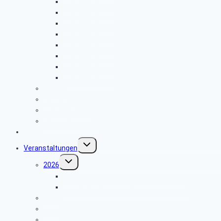
Sterbefälle 2025
Sterbefälle 2024
Sterbefälle 2023
Sterbefälle 2022
Sterbefälle 2021
Sterbefälle 2020
Sterbefälle 2019
Sterbefälle 2018
Beamte
Tarifkräfte
Krankenkassen
Bevollmächtigung
Gästebuch
Untermenü
Veranstaltungen
umschalten
Untermenü
2026
umschalten
Einladung Flugplatz Meschede Schüren
Infoveranstaltung über Einbruchschutz
2025
2024
2023