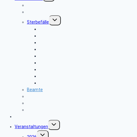
Sicher im Netz
Leitfaden bei Todesfällen
Untermenü
Sterbefälle
umschalten
Sterbefälle 2026
Sterbefälle 2025
Sterbefälle 2024
Sterbefälle 2023
Sterbefälle 2022
Sterbefälle 2021
Sterbefälle 2020
Sterbefälle 2019
Sterbefälle 2018
Beamte
Tarifkräfte
Krankenkassen
Bevollmächtigung
Gästebuch
Untermenü
Veranstaltungen
umschalten
Untermenü
2026