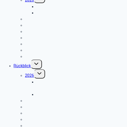
umschalten
Einladung Flugplatz Meschede Schüren
Infoveranstaltung über Einbruchschutz
2025
2024
2023
2022
2021
Reisebedingungen
Hinweise zu unseren Reisen
Untermenü
Rückblick
umschalten
Untermenü
2026
umschalten
Geschichte und Geschichten des Flugplatzes
Meschede Schüren
Infoveranstaltung über Einbruchschutz
2025
2024
2023
2022
2021