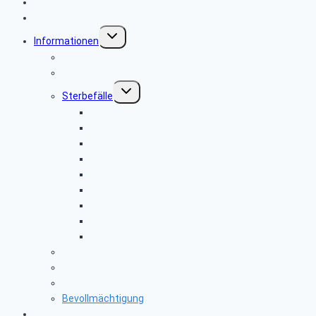
News
Seniorenbeirat
Untermenü
Informationen
umschalten
Sicher im Netz
Leitfaden bei Todesfällen
Untermenü
Sterbefälle
umschalten
Sterbefälle 2026
Sterbefälle 2025
Sterbefälle 2024
Sterbefälle 2023
Sterbefälle 2022
Sterbefälle 2021
Sterbefälle 2020
Sterbefälle 2019
Sterbefälle 2018
Beamte
Tarifkräfte
Krankenkassen
Bevollmächtigung
Gästebuch