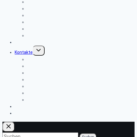
2023
2022
2021
2020
2019
2018
Links
Untermenü
Kontakte
umschalten
E-Mail an Karl Berghoff
E-Mail an Gabriele Joch-Eren
E-Mail an Josef Brüggemann
E-Mail an Monika Adolph
E-Mail an Elke Grewe
E-Mail an Rolf Karrasch
E-Mail an Webmaster
Newsletter-Anmeldung
Sitemap
Suchen