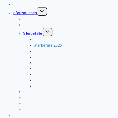
Seniorenbeirat
Untermenü
Informationen
umschalten
Sicher im Netz
Leitfaden bei Todesfällen
Untermenü
Sterbefälle
umschalten
Sterbefälle 2026
Sterbefälle 2025
Sterbefälle 2024
Sterbefälle 2023
Sterbefälle 2022
Sterbefälle 2021
Sterbefälle 2020
Sterbefälle 2019
Sterbefälle 2018
Beamte
Tarifkräfte
Krankenkassen
Bevollmächtigung
Gästebuch