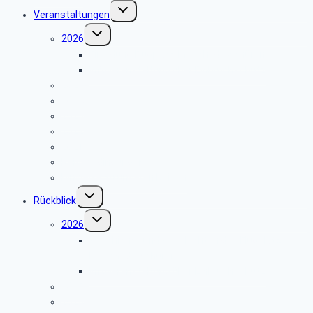
Untermenü
Veranstaltungen
umschalten
Untermenü
2026
umschalten
Einladung Flugplatz Meschede Schüren
Infoveranstaltung über Einbruchschutz
2025
2024
2023
2022
2021
Reisebedingungen
Hinweise zu unseren Reisen
Untermenü
Rückblick
umschalten
Untermenü
2026
umschalten
Geschichte und Geschichten des Flugplatzes
Meschede Schüren
Infoveranstaltung über Einbruchschutz
2025
2024