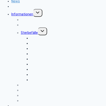
News
Seniorenbeirat
Untermenü
Informationen
umschalten
Sicher im Netz
Leitfaden bei Todesfällen
Untermenü
Sterbefälle
umschalten
Sterbefälle 2026
Sterbefälle 2025
Sterbefälle 2024
Sterbefälle 2023
Sterbefälle 2022
Sterbefälle 2021
Sterbefälle 2020
Sterbefälle 2019
Sterbefälle 2018
Beamte
Tarifkräfte
Krankenkassen
Bevollmächtigung
Gästebuch