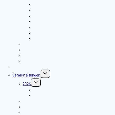
Sterbefälle 2024
Sterbefälle 2023
Sterbefälle 2022
Sterbefälle 2021
Sterbefälle 2020
Sterbefälle 2019
Sterbefälle 2018
Beamte
Tarifkräfte
Krankenkassen
Bevollmächtigung
Gästebuch
Untermenü
Veranstaltungen
umschalten
Untermenü
2026
umschalten
Einladung Flugplatz Meschede Schüren
Infoveranstaltung über Einbruchschutz
2025
2024
2023