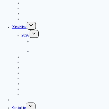
2022
2021
Reisebedingungen
Hinweise zu unseren Reisen
Untermenü
Rückblick
umschalten
Untermenü
2026
umschalten
Geschichte und Geschichten des Flugplatzes
Meschede Schüren
Infoveranstaltung über Einbruchschutz
2025
2024
2023
2022
2021
2020
2019
2018
Links
Untermenü
Kontakte
umschalten