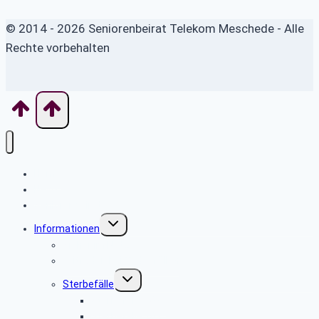
© 2014 - 2026 Seniorenbeirat Telekom Meschede - Alle
Rechte vorbehalten
Home
News
Seniorenbeirat
Untermenü
Informationen
umschalten
Sicher im Netz
Leitfaden bei Todesfällen
Untermenü
Sterbefälle
umschalten
Sterbefälle 2026
Sterbefälle 2025