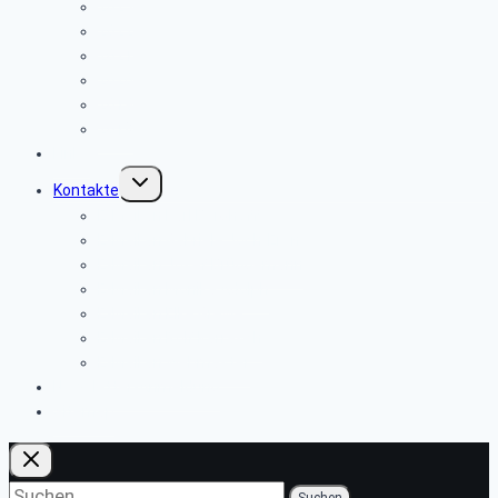
2023
2022
2021
2020
2019
2018
Links
Untermenü
Kontakte
umschalten
E-Mail an Karl Berghoff
E-Mail an Gabriele Joch-Eren
E-Mail an Josef Brüggemann
E-Mail an Monika Adolph
E-Mail an Elke Grewe
E-Mail an Rolf Karrasch
E-Mail an Webmaster
Newsletter-Anmeldung
Sitemap
Suchen