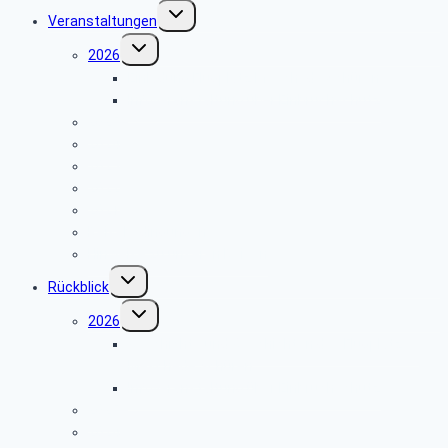
Untermenü
Veranstaltungen
umschalten
Untermenü
2026
umschalten
Einladung Flugplatz Meschede Schüren
Infoveranstaltung über Einbruchschutz
2025
2024
2023
2022
2021
Reisebedingungen
Hinweise zu unseren Reisen
Untermenü
Rückblick
umschalten
Untermenü
2026
umschalten
Geschichte und Geschichten des Flugplatzes
Meschede Schüren
Infoveranstaltung über Einbruchschutz
2025
2024