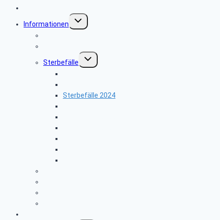
Seniorenbeirat
Untermenü
Informationen
umschalten
Sicher im Netz
Leitfaden bei Todesfällen
Untermenü
Sterbefälle
umschalten
Sterbefälle 2026
Sterbefälle 2025
Sterbefälle 2024
Sterbefälle 2023
Sterbefälle 2022
Sterbefälle 2021
Sterbefälle 2020
Sterbefälle 2019
Sterbefälle 2018
Beamte
Tarifkräfte
Krankenkassen
Bevollmächtigung
Gästebuch