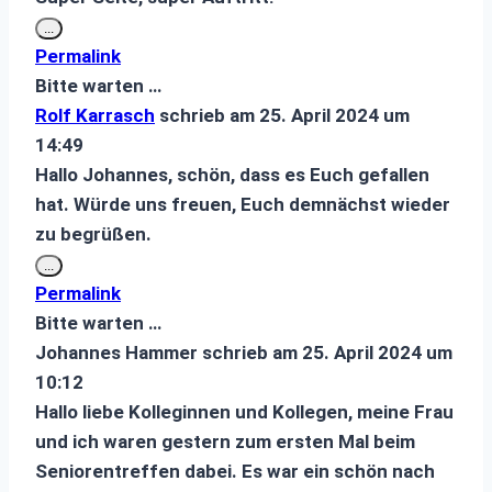
Diese
...
Metabox
Permalink
ein-/ausblenden.
Bitte warten …
Rolf Karrasch
schrieb am
25. April 2024
um
14:49
Hallo Johannes, schön, dass es Euch gefallen
hat. Würde uns freuen, Euch demnächst wieder
zu begrüßen.
Diese
...
Metabox
Permalink
ein-/ausblenden.
Bitte warten …
Johannes Hammer
schrieb am
25. April 2024
um
10:12
Hallo liebe Kolleginnen und Kollegen, meine Frau
und ich waren gestern zum ersten Mal beim
Seniorentreffen dabei. Es war ein schön nach