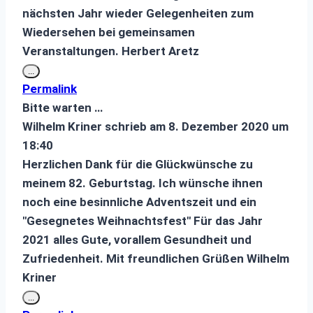
nächsten Jahr wieder Gelegenheiten zum
Wiedersehen bei gemeinsamen
Veranstaltungen. Herbert Aretz
Diese
...
Metabox
Permalink
ein-/ausblenden.
Bitte warten …
Wilhelm Kriner
schrieb am
8. Dezember 2020
um
18:40
Herzlichen Dank für die Glückwünsche zu
meinem 82. Geburtstag. Ich wünsche ihnen
noch eine besinnliche Adventszeit und ein
"Gesegnetes Weihnachtsfest" Für das Jahr
2021 alles Gute, vorallem Gesundheit und
Zufriedenheit. Mit freundlichen Grüßen Wilhelm
Kriner
Diese
...
Metabox