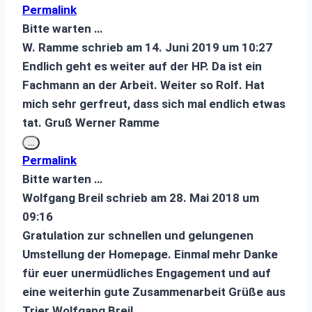
Metabox
Permalink
ein-/ausblenden.
Bitte warten …
W. Ramme
schrieb am
14. Juni 2019
um
10:27
Endlich geht es weiter auf der HP. Da ist ein
Fachmann an der Arbeit. Weiter so Rolf. Hat
mich sehr gerfreut, dass sich mal endlich etwas
tat. Gruß Werner Ramme
Diese
...
Metabox
Permalink
ein-/ausblenden.
Bitte warten …
Wolfgang Breil
schrieb am
28. Mai 2018
um
09:16
Gratulation zur schnellen und gelungenen
Umstellung der Homepage. Einmal mehr Danke
für euer unermüdliches Engagement und auf
eine weiterhin gute Zusammenarbeit Grüße aus
Trier Wolfgang Breil