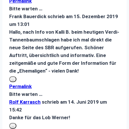
Permalink
ein-/ausblenden.
Bitte warten …
Frank Bauerdick
schrieb am
15. Dezember 2019
um
13:01
Hallo, nach Info von Kalli B. beim heutigen Verdi-
Tannenbaumschlagen habe ich mal direkt die
neue Seite des SBR aufgerufen. Schöner
Auftritt, übersichtlich und informativ. Eine
zeitgemäße und gute Form der Information für
die „Ehemaligen“ - vielen Dank!
Diese
...
Metabox
Permalink
ein-/ausblenden.
Bitte warten …
Rolf Karrasch
schrieb am
14. Juni 2019
um
15:42
Danke für das Lob Werner!
Diese
...