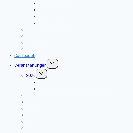
Sterbefälle 2021
Sterbefälle 2020
Sterbefälle 2019
Sterbefälle 2018
Beamte
Tarifkräfte
Krankenkassen
Bevollmächtigung
Gästebuch
Untermenü
Veranstaltungen
umschalten
Untermenü
2026
umschalten
Einladung Flugplatz Meschede Schüren
Infoveranstaltung über Einbruchschutz
2025
2024
2023
2022
2021
Reisebedingungen