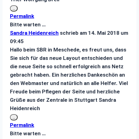
Diese
...
Metabox
Permalink
ein-/ausblenden.
Bitte warten …
Sandra Heidenreich
schrieb am
14. Mai 2018
um
09:45
Hallo beim SBR in Meschede, es freut uns, dass
Sie sich für das neue Layout entschieden und
die neue Seite so schnell erfolgreich ans Netz
gebracht haben. Ein herzliches Dankeschön an
den Webmaster und natürlich an alle Helfer. Viel
Freude beim Pflegen der Seite und herzliche
Grüße aus der Zentrale in Stuttgart Sandra
Heidenreich
Diese
...
Metabox
Permalink
ein-/ausblenden.
Bitte warten …