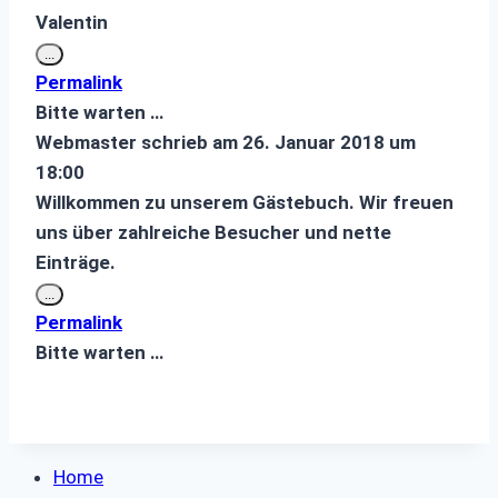
Valentin
Diese
...
Metabox
Permalink
ein-/ausblenden.
Bitte warten …
Webmaster
schrieb am
26. Januar 2018
um
18:00
Willkommen zu unserem Gästebuch. Wir freuen
uns über zahlreiche Besucher und nette
Einträge.
Diese
...
Metabox
Permalink
ein-/ausblenden.
Bitte warten …
Home