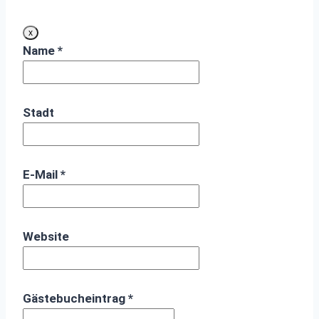
Dieses
x
Formular
Name
*
ausblenden
Stadt
E-Mail
*
Website
Gästebucheintrag
*