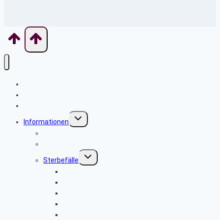
Home
News
Seniorenbeirat
Untermenü
Informationen
umschalten
Sicher im Netz
Leitfaden bei Todesfällen
Untermenü
Sterbefälle
umschalten
Sterbefälle 2026
Sterbefälle 2025
Sterbefälle 2024
Sterbefälle 2023
Sterbefälle 2022