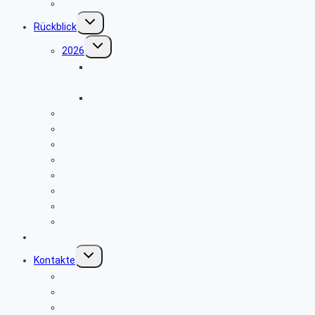
Hinweise zu unseren Reisen
Untermenü
Rückblick
umschalten
Untermenü
2026
umschalten
Geschichte und Geschichten des Flugplatzes
Meschede Schüren
Infoveranstaltung über Einbruchschutz
2025
2024
2023
2022
2021
2020
2019
2018
Links
Untermenü
Kontakte
umschalten
E-Mail an Karl Berghoff
E-Mail an Gabriele Joch-Eren
E-Mail an Josef Brüggemann