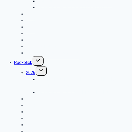
Einladung Flugplatz Meschede Schüren
Infoveranstaltung über Einbruchschutz
2025
2024
2023
2022
2021
Reisebedingungen
Hinweise zu unseren Reisen
Untermenü
Rückblick
umschalten
Untermenü
2026
umschalten
Geschichte und Geschichten des Flugplatzes
Meschede Schüren
Infoveranstaltung über Einbruchschutz
2025
2024
2023
2022
2021
2020