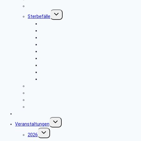
Leitfaden bei Todesfällen
Untermenü
Sterbefälle
umschalten
Sterbefälle 2026
Sterbefälle 2025
Sterbefälle 2024
Sterbefälle 2023
Sterbefälle 2022
Sterbefälle 2021
Sterbefälle 2020
Sterbefälle 2019
Sterbefälle 2018
Beamte
Tarifkräfte
Krankenkassen
Bevollmächtigung
Gästebuch
Untermenü
Veranstaltungen
umschalten
Untermenü
2026
umschalten