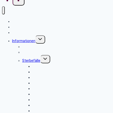
Home
News
Seniorenbeirat
Untermenü
Informationen
umschalten
Sicher im Netz
Leitfaden bei Todesfällen
Untermenü
Sterbefälle
umschalten
Sterbefälle 2026
Sterbefälle 2025
Sterbefälle 2024
Sterbefälle 2023
Sterbefälle 2022
Sterbefälle 2021
Sterbefälle 2020
Sterbefälle 2019
Sterbefälle 2018