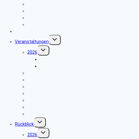
Beamte
Tarifkräfte
Krankenkassen
Bevollmächtigung
Gästebuch
Untermenü
Veranstaltungen
umschalten
Untermenü
2026
umschalten
Einladung Flugplatz Meschede Schüren
Infoveranstaltung über Einbruchschutz
2025
2024
2023
2022
2021
Reisebedingungen
Hinweise zu unseren Reisen
Untermenü
Rückblick
umschalten
Untermenü
2026
umschalten