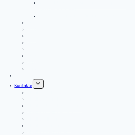
Geschichte und Geschichten des Flugplatzes
Meschede Schüren
Infoveranstaltung über Einbruchschutz
2025
2024
2023
2022
2021
2020
2019
2018
Links
Untermenü
Kontakte
umschalten
E-Mail an Karl Berghoff
E-Mail an Gabriele Joch-Eren
E-Mail an Josef Brüggemann
E-Mail an Monika Adolph
E-Mail an Elke Grewe
E-Mail an Rolf Karrasch
E-Mail an Webmaster